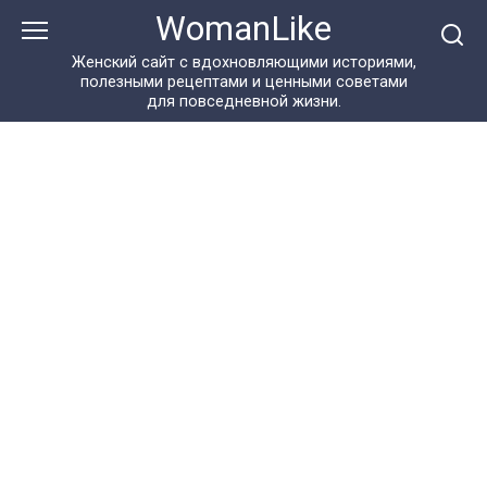
Перейти
WomanLike
к
контенту
Женский сайт с вдохновляющими историями,
полезными рецептами и ценными советами
для повседневной жизни.