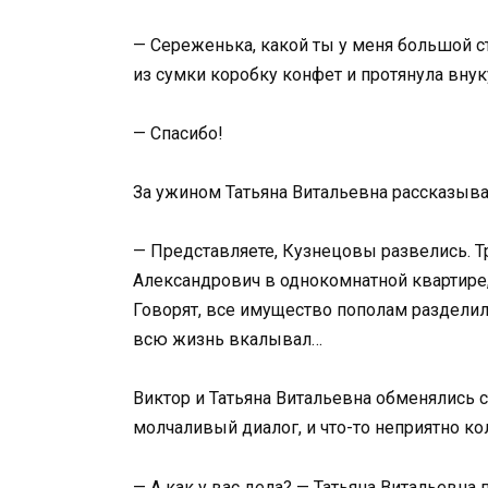
— Сереженька, какой ты у меня большой ста
из сумки коробку конфет и протянула внук
— Спасибо!
За ужином Татьяна Витальевна рассказыва
— Представляете, Кузнецовы развелись. Т
Александрович в однокомнатной квартире, 
Говорят, все имущество пополам разделили,
всю жизнь вкалывал…
Виктор и Татьяна Витальевна обменялись 
молчаливый диалог, и что-то неприятно ко
— А как у вас дела? — Татьяна Витальевна