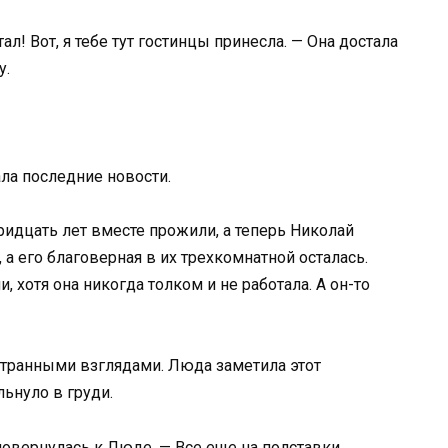
л! Вот, я тебе тут гостинцы принесла. — Она достала
у.
ла последние новости.
ридцать лет вместе прожили, а теперь Николай
а его благоверная в их трехкомнатной осталась.
 хотя она никогда толком и не работала. А он-то
странными взглядами. Люда заметила этот
льнуло в груди.
 повернулась к Люде. — Все еще на полставки