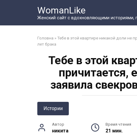
Перейти
WomanLike
к
контенту
Женский сайт с вдохновляющими историями, 
Головна
»
Тебе в этой квартире никакой доли не п
лет брака
Тебе в этой ква
причитается, 
заявила свекров
Истории
Автор
Время чтения
никита
21 мин.