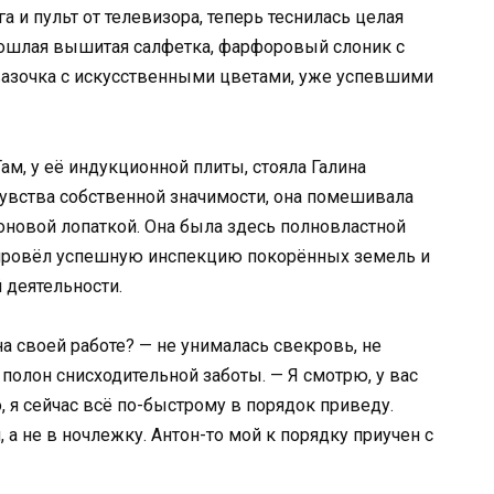
а и пульт от телевизора, теперь теснилась целая
пошлая вышитая салфетка, фарфоровый слоник с
вазочка с искусственными цветами, уже успевшими
ам, у её индукционной плиты, стояла Галина
увства собственной значимости, она помешивала
оновой лопаткой. Она была здесь полновластной
о провёл успешную инспекцию покорённых земель и
 деятельности.
на своей работе? — не унималась свекровь, не
 полон снисходительной заботы. — Я смотрю, у вас
о, я сейчас всё по-быстрому в порядок приведу.
а не в ночлежку. Антон-то мой к порядку приучен с