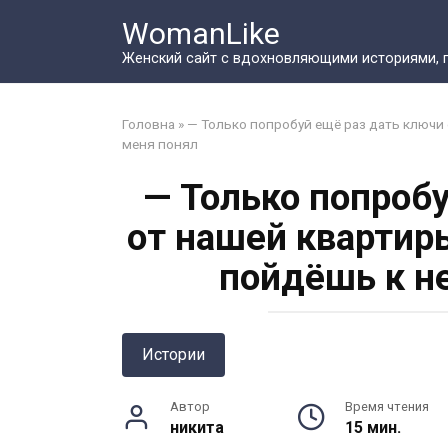
Перейти
WomanLike
к
контенту
Женский сайт с вдохновляющими историями, 
Головна
»
— Только попробуй ещё раз дать ключи 
меня понял
— Только попроб
от нашей квартир
пойдёшь к н
Истории
Автор
Время чтения
никита
15 мин.