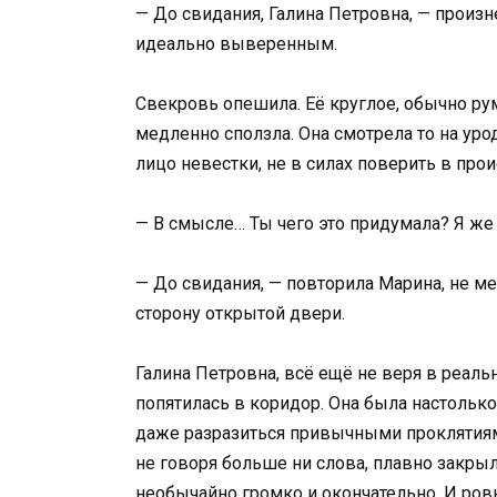
— До свидания, Галина Петровна, — произн
идеально выверенным.
Свекровь опешила. Её круглое, обычно р
медленно сползла. Она смотрела то на ур
лицо невестки, не в силах поверить в про
— В смысле… Ты чего это придумала? Я же
— До свидания, — повторила Марина, не мен
сторону открытой двери.
Галина Петровна, всё ещё не веря в реаль
попятилась в коридор. Она была настолько
даже разразиться привычными проклятиям
не говоря больше ни слова, плавно закрыл
необычайно громко и окончательно. И ров