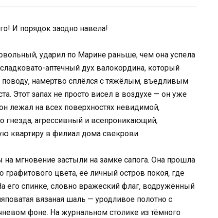
ого! И порядок заодно навела!
овольный, ударил по Марине раньше, чем она успела
, сладковато-аптечный дух валокордина, который
у поводу, намертво сплёлся с тяжёлым, въедливым
а. Этот запах не просто висел в воздухе — он уже
 он лежал на всех поверхностях невидимой,
го гнезда, агрессивный и всепроникающий,
ю квартиру в филиал дома свекрови.
на мгновение застыли на замке сапога. Она прошла
 графитового цвета, её личный остров покоя, где
 На его спинке, словно вражеский флаг, водружённый
ляповатая вязаная шаль — уродливое полотно с
чневом фоне. На журнальном столике из тёмного