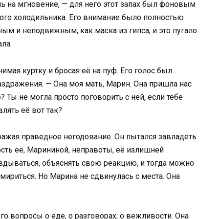
шь на мгновение, — для него этот запах был фоновым
рого холодильника. Его внимание было полностью
ым и неподвижным, как маска из гипса, и это пугало
ала.
снимая куртку и бросая её на пуф. Его голос был
здражения. — Она моя мать, Марин. Она пришла нас
о? Ты не могла просто поговорить с ней, если тебе
лять её вот так?
ражая праведное негодование. Он пытался завладеть
ость её, Марининой, неправоты, её излишней
равдываться, объяснять свою реакцию, и тогда можно
мириться. Но Марина не сдвинулась с места. Она
го вопросы о еде, о разговорах, о вежливости. Она