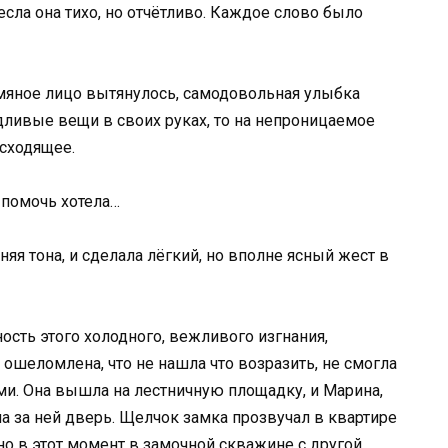
есла она тихо, но отчётливо. Каждое слово было
умяное лицо вытянулось, самодовольная улыбка
одливые вещи в своих руках, то на непроницаемое
исходящее.
 помочь хотела…
яя тона, и сделала лёгкий, но вполне ясный жест в
ность этого холодного, вежливого изгнания,
 ошеломлена, что не нашла что возразить, не смогла
и. Она вышла на лестничную площадку, и Марина,
а за ней дверь. Щелчок замка прозвучал в квартире
но в этот момент в замочной скважине с другой