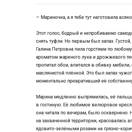
— Мариночка, а я тебе тут наготовила всяк
Этот голос, бодрый и непробиваемо самод
снять туфли. Но первым был запах. Густой
Галина Петровна пила горстями по любом
ароматом жареного лука и дрожжевого тест
пропитал обои, впитался в обивку мебели,
маслянистой плёнкой. Это был запах чужо
моментально превративший её собственну
Марина медленно выпрямилась, её пальцы 
в гостиную. Её любимое велюровое кресло
она читала по вечерам, было осквернено.
на захваченной территории, красовалась а
ядовито-зелёными розами на грязно-кори