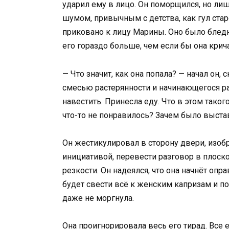
ударил ему в лицо. Он поморщился, но ли
шумом, привычным с детства, как гул ста
приковано к лицу Марины. Оно было бледн
его гораздо больше, чем если бы она крич
— Что значит, как она попала? — начал он, 
смесью растерянности и начинающегося ра
навестить. Принесла еду. Что в этом таког
что-то не понравилось? Зачем было выстав
Он жестикулировал в сторону двери, изоб
инициативой, перевести разговор в плоск
резкости. Он надеялся, что она начнёт оп
будет свести всё к женским капризам и по
даже не моргнула.
Она проигнорировала весь его тирад. Все е