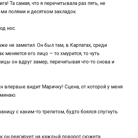
а! Та самая, что я перечитывала раз пять, не
ми полями и десятком закладок.
од нос.
же не заметил. Он был там, в Карпатах, среди
к меняется его лицо — то хмурится, то чуть
ницы он вдруг замер, перечитывая что-то снова и
ан впервые видит Маричку! Сцена, от которой у меня
оминаю.
ницу с каким-то трепетом, будто боялся спугнуть
ак он реагирует на каждый поворот сюжета.