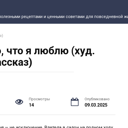
полезными рецептами и ценными советами для повседневной жи
з)
, что я люблю (худ.
ассказ)
Просмотры
Опубликовано
14
09.03.2025
ня — не исключение. Влетела в салон на полном ходу,