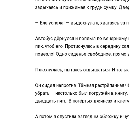
задыхаясь и прижимая к груди сумку. Две
— Еле успела! — выдохнула я, хватаясь за 
Автобус дёрнулся и поплыл по вечернему г
пик, чтоб его. Протиснулась в середину са
повезло! Одно сиденье свободное, прямо у
Плюхнулась, пытаясь отдышаться. И только
Он сидел напротив. Тёмная растрёпанная чё
убрать — настолько был погружён в книгу.
двадцать пять. В потёртых джинсах и клет
А потом я опустила взгляд на обложку и чу