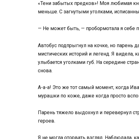
«Тени забытых предков»! Моя любимая книг
меньше. С загнутыми уголками, исписанны
— Не может быть, — пробормотала я себе п
Автобус подпрыгнул на кочке, но парень да
мистических историй и легенд. Я видела, ка
улыбается уголками губ. На середине стра
снова.
А-а-а! Это же тот самый момент, когда Ив
мурашки по коже, даже когда просто всп
Парень тяжело выдохнул и перевернул стра
героев.
Я не могла оторвать взгляд. Наблюдала, к