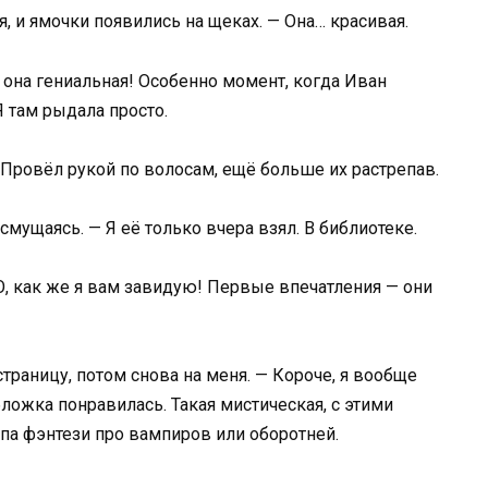
я, и ямочки появились на щеках. — Она… красивая.
а она гениальная! Особенно момент, когда Иван
Я там рыдала просто.
 Провёл рукой по волосам, ещё больше их растрепав.
смущаясь. — Я её только вчера взял. В библиотеке.
О, как же я вам завидую! Первые впечатления — они
страницу, потом снова на меня. — Короче, я вообще
бложка понравилась. Такая мистическая, с этими
типа фэнтези про вампиров или оборотней.