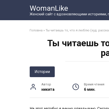
Перейти
WomanLike
к
контенту
Женский сайт с вдохновляющими историями, 
Головна
»
Ты читаешь то, что я люблю (худ. расска
Ты читаешь то
р
Истории
Автор
Время чтения
никита
6 мин.
На этот автобус я вечно опаздываю. Сегод