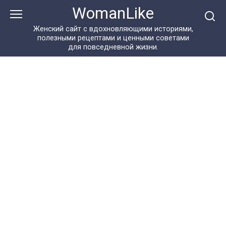
Перейти
WomanLike
к
контенту
Женский сайт с вдохновляющими историями,
полезными рецептами и ценными советами
для повседневной жизни.