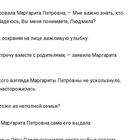
ровала Маргарита Петровна, — Мне важно знать, кто
 Надеюсь, Вы меня понимаете, Людмила?
 сохраняя на лице вежливую улыбку.
встречу вместе с родителями, — заявила Маргарита
пкого взгляда Маргариты Петровны не ускользнуло,
насторожилась.
 тоже из неполной семьи?
 Маргарита Петровна сама его выдала.
на, — Отец Павла скончался, когда он был совсем