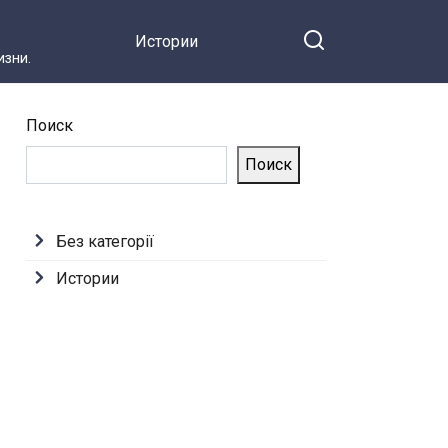
явно не должно было
Истории
попасть в чужие руки
зни.
Поиск
Поиск
Без категорії
Истории