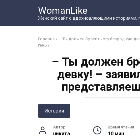
Перейти
WomanLike
к
контенту
Женский сайт с вдохновляющими историями, 
Головна
»
– Ты должен бросить эту безродную дев
гены?
– Ты должен бр
девку! – заяви
представляеш
Истории
Автор
Время чтения
никита
10 мин.