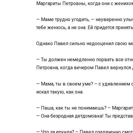
Маргариты Петровны, когда они с женихо
— Маме трудно угодить, — неуверенно улыб
тебе женюсь, а не она. Ей придется принят
Однако Павел сильно недооценил свою ма
— Ты должен немедленно порвать все отно
Петровна, когда вечером Павел вернулся 
— Мама, ты в своем уме? – с удивлением 
искал такую, как она.
— Паша, как ты не понимаешь? – Маргарит
— Она безродная детдомовка! Ты представ
— Что за ерунда? – Павел озадаченно смо