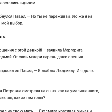
м остались вдвоем.
нулся Павел, — Но ты не переживай, это же я на
ь мой выбор.
ть.
шения с этой девкой! – заявила Маргарита
домой. От слов матери парень даже опешил.
спросил ее Павел, — Я люблю Людмилу. И я долго
а Петровна смотрела на сына, как на умалишенного,
ляешь, какие там гены?
трел на свою мать, — Людмила красивая, умная и