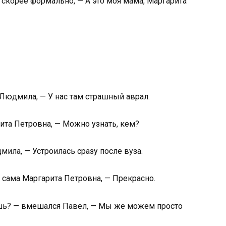
 скорее формально, — А это моя мама, Маргарита
 Людмила, — У нас там страшный аврал.
рита Петровна, — Можно узнать, кем?
ла, — Устроилась сразу после вуза.
 сама Маргарита Петровна, — Прекрасно.
аешь? — вмешался Павел, — Мы же можем просто