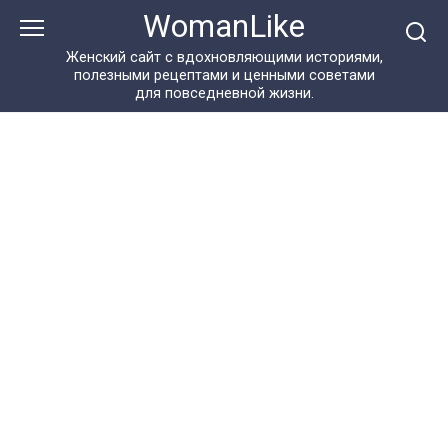
Перейти
WomanLike
к
контенту
Женский сайт с вдохновляющими историями,
полезными рецептами и ценными советами
для повседневной жизни.