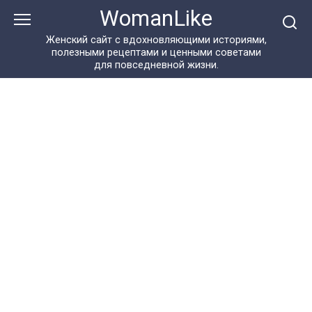
Перейти
WomanLike
к
контенту
Женский сайт с вдохновляющими историями,
полезными рецептами и ценными советами
для повседневной жизни.