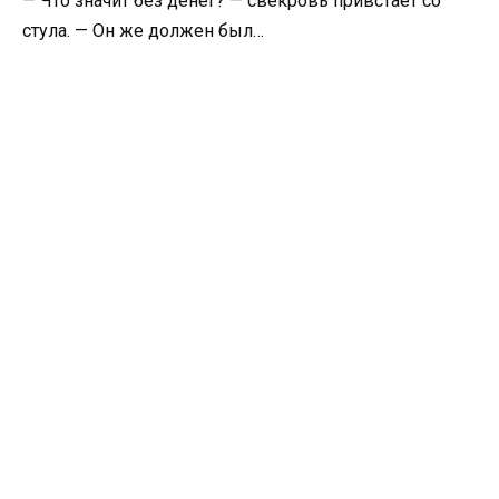
— Что значит без денег? — свекровь привстаёт со
стула. — Он же должен был…