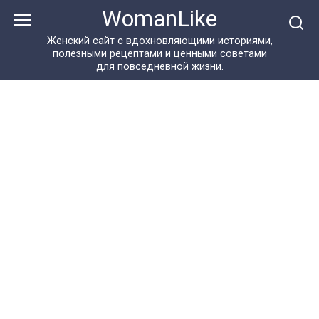
Перейти
WomanLike
к
контенту
Женский сайт с вдохновляющими историями,
полезными рецептами и ценными советами
для повседневной жизни.