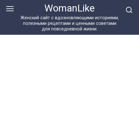
Перейти
WomanLike
к
контенту
Женский сайт с вдохновляющими историями,
полезными рецептами и ценными советами
для повседневной жизни.