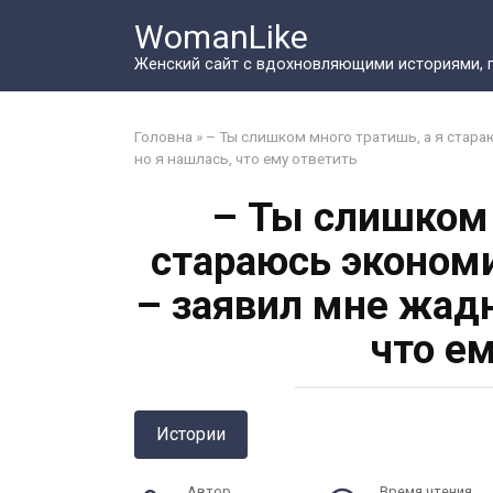
Перейти
WomanLike
к
контенту
Женский сайт с вдохновляющими историями, 
Головна
»
– Ты слишком много тратишь, а я стар
но я нашлась, что ему ответить
– Ты слишком 
стараюсь эконом
– заявил мне жад
что е
Истории
Автор
Время чтения