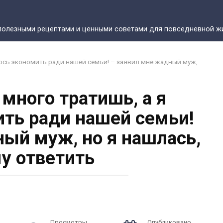
полезными рецептами и ценными советами для повседневной жи
аюсь экономить ради нашей семьи! – заявил мне жадный муж,
много тратишь, а я
ить ради нашей семьи!
ный муж, но я нашлась,
му ответить
Просмотры
Опубликовано