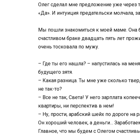
Олег сделал мне предложение уже через тр
«Да». И интуиция предательски молчала, 
Мы пошли знакомиться к моей маме. Она 
счастливом браке двадцать пять лет прожил
очень тосковала по мужу.
– Где ты его нашла? – напустилась на мен
будущего зятя.
– Какая разница. Ты мне уже сколько тверд
не так-то?
– Все не так, Света! У него зарплата копе
квартиры, ни перспектив в нем!
– Ну, прости, арабский шейх по дороге на 
Он хороший человек, а деньги… Заработаем
Главное, что мы будем с Олегом счастливы