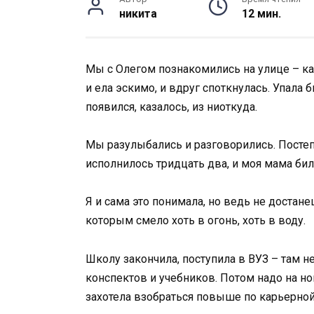
никита
12 мин.
Мы с Олегом познакомились на улице – к
и ела эскимо, и вдруг споткнулась. Упала
появился, казалось, из ниоткуда.
Мы разулыбались и разговорились. Постеп
исполнилось тридцать два, и моя мама бил
Я и сама это понимала, но ведь не достан
которым смело хоть в огонь, хоть в воду.
Школу закончила, поступила в ВУЗ – там н
конспектов и учебников. Потом надо на ног
захотела взобраться повыше по карьерной