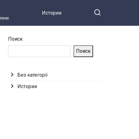
Спустя год я стала
Истории
владелицей его
зни.
компании
Поиск
Поиск
Без категорії
Истории