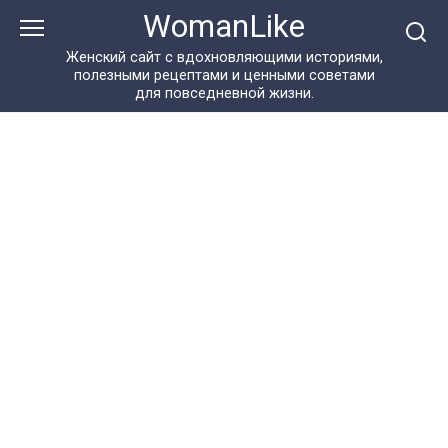
Перейти
WomanLike
к
контенту
Женский сайт с вдохновляющими историями,
полезными рецептами и ценными советами
для повседневной жизни.