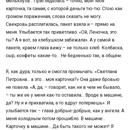
мелькнула… Пригляделась – точно, моя! Моя
карточка, та самая, с которой деньги тю-тю. Стою как
громом пораженная, слова сказать не могу.
Свекровь расплатилась, пакет взяла и – прямо на
меня. Улыбается так приветливо: «Ой, Леночка, это
ты? А я вот, за хлебушком забежала». А у самой в
пакете, краем глаза вижу – не только хлеб. Колбаска,
сыр, конфеты какие-то… Не бедненько так, в общем.
Я, как дура, только и смогла промычать: «Светлана
Петровна… а это… моя карточка?» Она даже бровью
не повела. «А, да, – говорит, как ни в чем не бывало,
– ты же ее у меня как-то оставила… Вроде в машине,
да? Ну я и прихватила, а то вдруг потеряешь». И
улыбается так – глаза добрые-добрые, как у ангела. А
меня холодным потом прошибло. В машине…
Карточку в машине… Да быть такого не может! Я