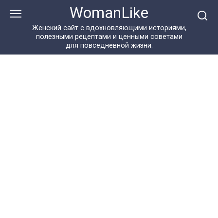
Перейти
WomanLike
к
контенту
Женский сайт с вдохновляющими историями,
полезными рецептами и ценными советами
для повседневной жизни.