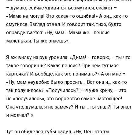
– думаю, сейчас удивится, возмутится, скажет –
«Мама не могла! Это какая-то ошибка!» А он… как-то
смутился. Взгляд отвел. И говорит так, тихо, будто
оправдывается: «Ну, мам… Мама же… пенсия
маленькая. Ты же знаешь».
Я аж вилку из рук уронила. «Дима! – говорю, – ты что
такое говоришь? Какая пенсия? При чем тут моя
карточка? И вообще, как это понимать?» А он мне –
«Ну, мам неудобно было просить… Вот она и… как-то
так получилось». «Получилось?! – я уже кричу, – это
не «получилось», это воровство самое настоящее!
Она что, думала, я не замечу? И ты… ты знал?! Ты знал
и молчал?!»
Тут он обиделся, губы надул. «Ну, Лен, что ты