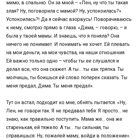
мимо, в спальню. Он за мной – «Лен, ну что ты такая
злая? Ну, поговорила с мамой? Ну, успокоилась?»
Успокоилась?! Да я сейчас взорвусь! Поворачиваюсь
к нему, смотрю прямо в глаза. «Дима, – говорю, – я
была у твоей мамы. И знаешь, что я поняла? Она
ничего не понимает. И понимать не хочет. Ей плевать
на мои деньги, на мои чувства, на наши отношения.
Ей важно только одно – чтобы ты ее слушался и
делал все, что она скажет. А ты… ты как тряпка. Ты
молчишь, ты боишься ей слово поперек сказать. Ты
меня предал, Дима. Ты меня предал».
Тут он встал, подходит ко мне, обнять пытается. «Ну,
Лен, не говори так. Я не предавал тебя. Я просто… не
знаю, как правильно поступить. Мама же… она же
старенькая, ей тяжело. А ты… ты сильная, ты
справишься. Ну, пожалей маму, войди в положение».