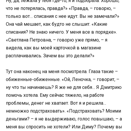
Ну, да, лежала у тебя где-то, я и подобрала. Хорошо,
что не потерялась, правда?» «Правда, – говорю, –
только вот… списания с нее идут. Вы не замечали?»
Она чай мешает, как будто не слышит. «Какие
списания? Не знаю ничего. У меня все в порядке».
«Светлана Петровна, – говорю уже прямо, – я
видела, как вы моей карточкой в магазине
расплачивались. Зачем вы это делали?»
Тут она наконец на меня посмотрела. Глаза такие –
обиженные-обиженные. «Ой, Леночка, – говорит, –
ну что ты начинаешь? Я же не для себя… Я Дмитрию
помочь хотела. Ему сейчас тяжело, на работе
проблемы, денег не хватает. Вот я и решила…
немножко подстраховать». «Подстраховать? Моими
деньгами? – я не выдерживаю, голос повышаю, – а
меня вы спросить не хотели? Или Диму? Почему вы