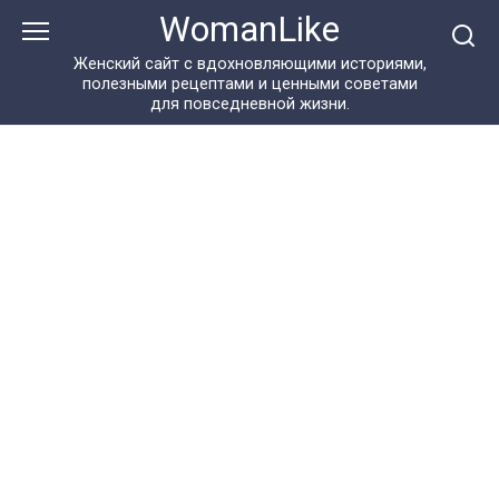
Перейти
WomanLike
к
контенту
Женский сайт с вдохновляющими историями,
полезными рецептами и ценными советами
для повседневной жизни.