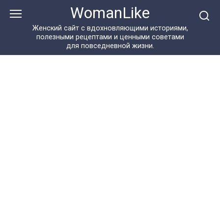
Перейти
WomanLike
к
контенту
Женский сайт с вдохновляющими историями,
полезными рецептами и ценными советами
для повседневной жизни.