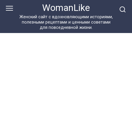
Перейти
WomanLike
к
контенту
Женский сайт с вдохновляющими историями,
полезными рецептами и ценными советами
для повседневной жизни.