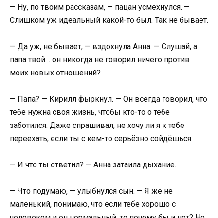
— Ну, по твоим рассказам, — пацан усмехнулся. —
Слишком уж идеальный какой-то был. Так не бывает.
— Да уж, не бывает, — вздохнула Анна. — Слушай, а
папа твой… он никогда не говорил ничего против
моих новых отношений?
— Папа? — Кирилл фыркнул. — Он всегда говорил, что
тебе нужна своя жизнь, чтобы кто-то о тебе
заботился. Даже спрашивал, не хочу ли я к тебе
переехать, если ты с кем-то серьёзно сойдёшься.
— И что ты ответил? — Анна затаила дыхание.
— Что подумаю, — улыбнулся сын. — Я же не
маленький, понимаю, что если тебе хорошо с
человеком и он нормальный, то почему бы и нет? Но