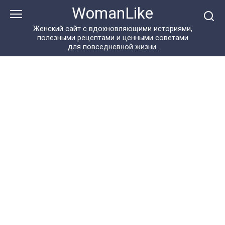
Перейти
WomanLike
к
контенту
Женский сайт с вдохновляющими историями,
полезными рецептами и ценными советами
для повседневной жизни.