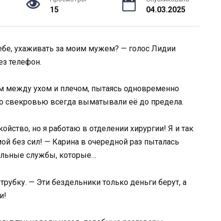
15
04.03.2025
тебе, ухаживать за моим мужем? — голос Лидии
ез телефон.
ым между ухом и плечом, пытаясь одновременно
со свекровью всегда выматывали её до предела.
йство, но я работаю в отделении хирургии! Я и так
ой без сил! — Карина в очередной раз пыталась
альные службы, которые…
рубку. — Эти бездельники только деньги берут, а
и!