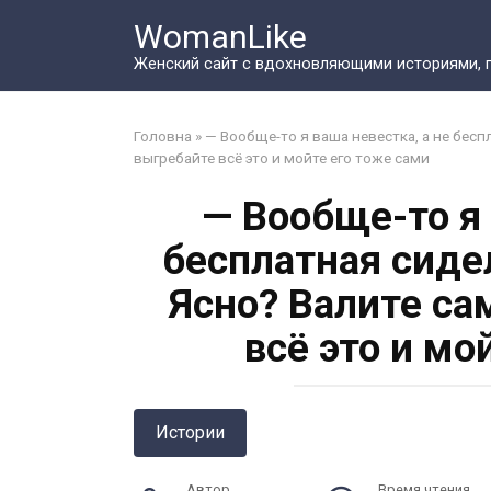
Перейти
WomanLike
к
контенту
Женский сайт с вдохновляющими историями, 
Головна
»
— Вообще-то я ваша невестка, а не бесп
выгребайте всё это и мойте его тоже сами
— Вообще-то я 
бесплатная сиде
Ясно? Валите са
всё это и мо
Истории
Автор
Время чтения