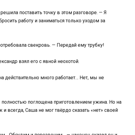
решила поставить точку в этом разговоре. — Я
бросить работу и заниматься только уходом за
потребовала свекровь. — Передай ему трубку!
ксандр взял его с явной неохотой.
на действительно много работает… Нет, мы не
то полностью поглощена приготовлением ужина. Но на
 и всегда, Саша не мог твёрдо сказать «нет» своей
м… Обсудим и перезвоним… — наконец сказал он и