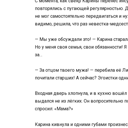
С момента, как свёкр Карины перенёс инс
повторялись с пугающей регулярностью. Д
не мог самостоятельно передвигаться и ну
видимо, решила, что раз невестка-медсест
— Мы уже обсуждали это! — Карина старала
Но у меня своя семья, свои обязанности! Я
за…
— За отцом твоего мужа! — перебила её Л
почитали старших! А сейчас? Эгоистки одни
Входная дверь хлопнула, и в кухню вошёл 
выдался не из лёгких. Он вопросительно п
спросил: «Мама?»
Карина кивнула и одними губами произнесл