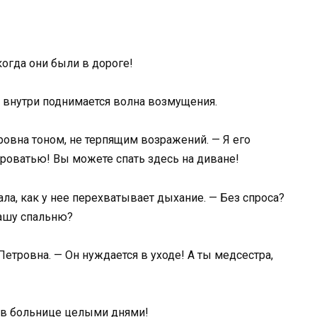
когда они были в дороге!
ак внутри поднимается волна возмущения.
ровна тоном, не терпящим возражений. — Я его
кроватью! Вы можете спать здесь на диване!
ла, как у нее перехватывает дыхание. — Без спроса?
нашу спальню?
етровна. — Он нуждается в уходе! А ты медсестра,
ю в больнице целыми днями!