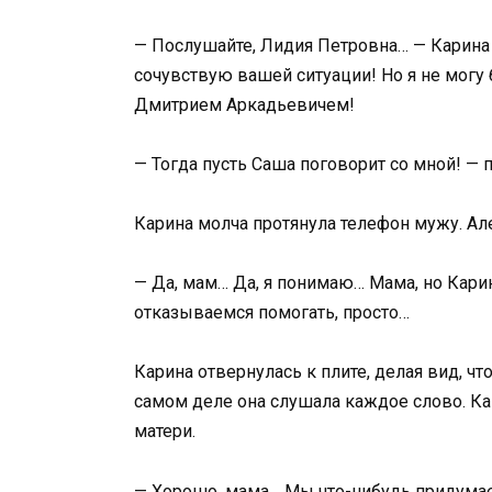
— Послушайте, Лидия Петровна… — Карина 
сочувствую вашей ситуации! Но я не могу 
Дмитрием Аркадьевичем!
— Тогда пусть Саша поговорит со мной! — 
Карина молча протянула телефон мужу. Але
— Да, мам… Да, я понимаю… Мама, но Кари
отказываемся помогать, просто…
Карина отвернулась к плите, делая вид, ч
самом деле она слушала каждое слово. Как
матери.
— Хорошо, мама… Мы что-нибудь придумае