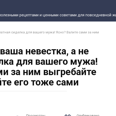
полезными рецептами и ценными советами для повседневной жи
латная сиделка для вашего мужа! Ясно? Валите сами за ним
ваша невестка, а не
лка для вашего мужа!
ми за ним выгребайте
йте его тоже сами
Просмотры
Опубликовано