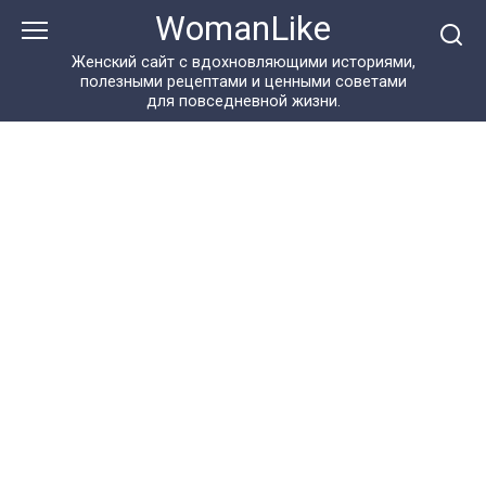
Перейти
WomanLike
к
контенту
Женский сайт с вдохновляющими историями,
полезными рецептами и ценными советами
для повседневной жизни.