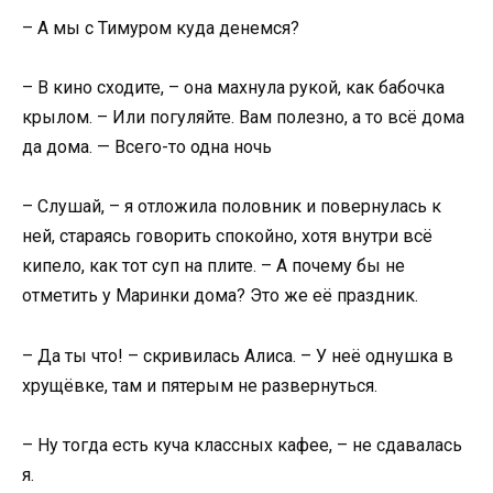
– А мы с Тимуром куда денемся?
– В кино сходите, – она махнула рукой, как бабочка
крылом. – Или погуляйте. Вам полезно, а то всё дома
да дома. — Всего-то одна ночь
– Слушай, – я отложила половник и повернулась к
ней, стараясь говорить спокойно, хотя внутри всё
кипело, как тот суп на плите. – А почему бы не
отметить у Маринки дома? Это же её праздник.
– Да ты что! – скривилась Алиса. – У неё однушка в
хрущёвке, там и пятерым не развернуться.
– Ну тогда есть куча классных кафее, – не сдавалась
я.