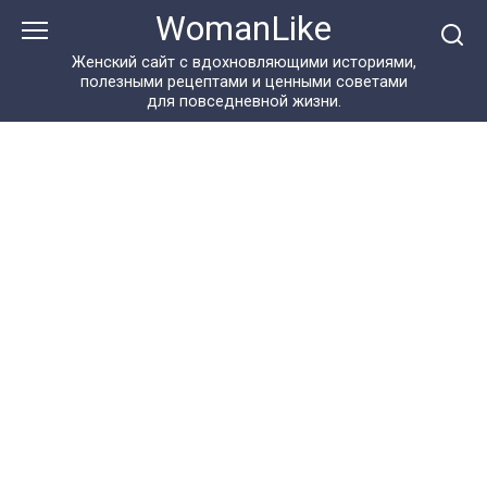
Перейти
WomanLike
к
контенту
Женский сайт с вдохновляющими историями,
полезными рецептами и ценными советами
для повседневной жизни.