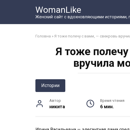
Перейти
WomanLike
к
контенту
Женский сайт с вдохновляющими историями, 
Головна
»
Я тоже полечу с вами, — свекровь вруч
Я тоже полечу
вручила м
Истории
Автор
Время чтения
никита
6 мин.
Ирина Васильевна — элегантная дама сред