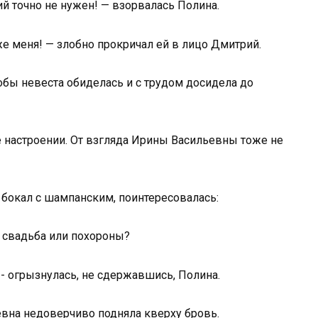
ий точно не нужен! — взорвалась Полина.
е меня! — злобно прокричал ей в лицо Дмитрий.
обы невеста обиделась и с трудом досидела до
е настроении. От взгляда Ирины Васильевны тоже не
 бокал с шампанским, поинтересовалась:
я свадьба или похороны?
- огрызнулась, не сдержавшись, Полина.
евна недоверчиво подняла кверху бровь.