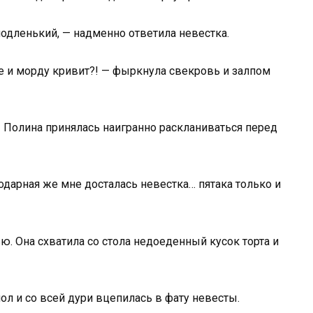
подленький, — надменно ответила невестка.
ще и морду кривит?! — фыркнула свекровь и залпом
— Полина принялась наигранно раскланиваться перед
одарная же мне досталась невестка… пятака только и
ю. Она схватила со стола недоеденный кусок торта и
ол и со всей дури вцепилась в фату невесты.