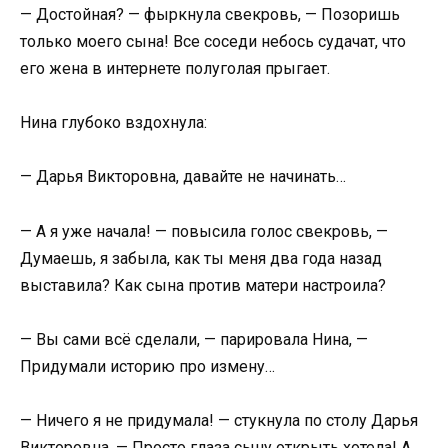
— Достойная? — фыркнула свекровь, — Позоришь
только моего сына! Все соседи небось судачат, что
его жена в интернете полуголая прыгает.
Нина глубоко вздохнула:
— Дарья Викторовна, давайте не начинать…
— А я уже начала! — повысила голос свекровь, —
Думаешь, я забыла, как ты меня два года назад
выставила? Как сына против матери настроила?
— Вы сами всё сделали, — парировала Нина, —
Придумали историю про измену…
— Ничего я не придумала! — стукнула по столу Дарья
Викторовна, — Просто глаза сыну открыть хотела! А