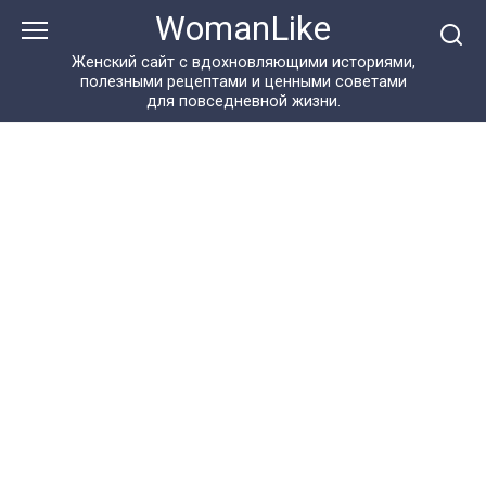
Перейти
WomanLike
к
контенту
Женский сайт с вдохновляющими историями,
полезными рецептами и ценными советами
для повседневной жизни.