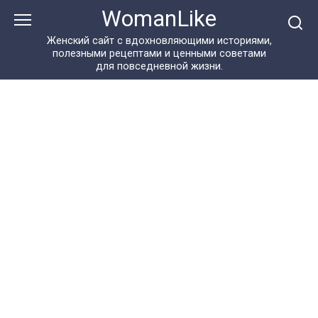
Перейти
WomanLike
к
контенту
Женский сайт с вдохновляющими историями,
полезными рецептами и ценными советами
для повседневной жизни.