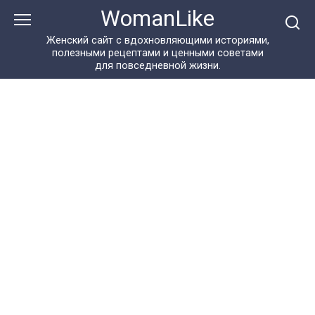
Перейти
WomanLike
к
контенту
Женский сайт с вдохновляющими историями,
полезными рецептами и ценными советами
для повседневной жизни.