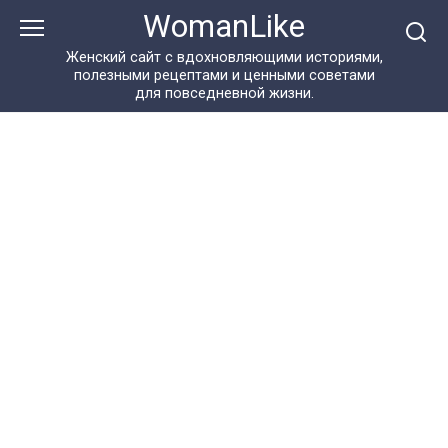
Перейти
WomanLike
к
контенту
Женский сайт с вдохновляющими историями,
полезными рецептами и ценными советами
для повседневной жизни.