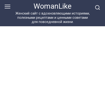
Перейти
WomanLike
к
контенту
Женский сайт с вдохновляющими историями,
полезными рецептами и ценными советами
для повседневной жизни.