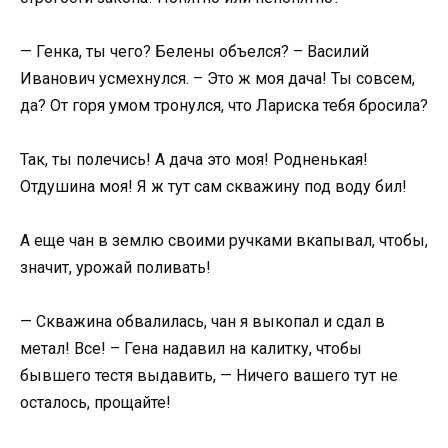
— Генка, ты чего? Белены объелся? – Василий
Иванович усмехнулся. – Это ж моя дача! Ты совсем,
да? От горя умом тронулся, что Лариска тебя бросила?
Так, ты полечись! А дача это моя! Родненькая!
Отдушина моя! Я ж тут сам скважину под воду бил!
А еще чан в землю своими ручками вкапывал, чтобы,
значит, урожай поливать!
— Скважина обвалилась, чан я выкопал и сдал в
метал! Все! – Гена надавил на калитку, чтобы
бывшего тестя выдавить, — Ничего вашего тут не
осталось, прощайте!